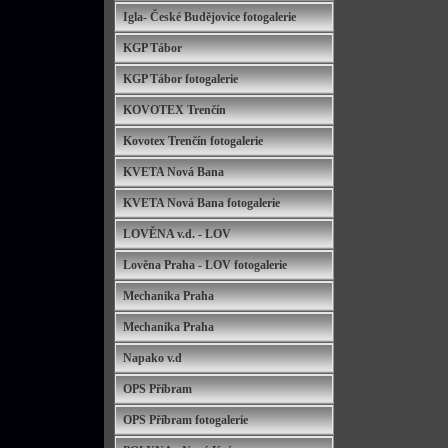
Igla- České Budějovice fotogalerie
KGP Tábor
KGP Tábor fotogalerie
KOVOTEX Trenčín
Kovotex Trenčín fotogalerie
KVETA Nová Bana
KVETA Nová Bana fotogalerie
LOVĚNA v.d. - LOV
Lověna Praha - LOV fotogalerie
Mechanika Praha
Mechanika Praha
Napako v.d
OPS Příbram
OPS Příbram fotogalerie