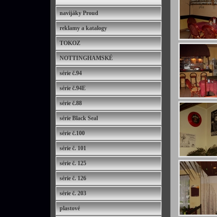
navijáky Proud
reklamy a katalogy
TOKOZ
NOTTINGHAMSKÉ
série č.94
série č.94E
série č.88
série Black Seal
série č.100
série č. 101
série č. 125
série č. 126
série č. 203
plastové