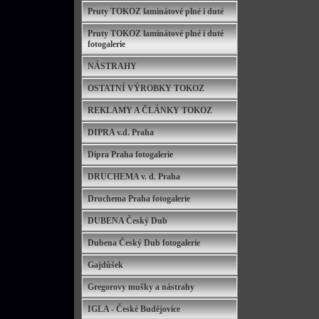
Pruty TOKOZ laminátové plné i duté
Pruty TOKOZ laminátové plné i duté
fotogalerie
NÁSTRAHY
OSTATNÍ VÝROBKY TOKOZ
REKLAMY A ČLÁNKY TOKOZ
DIPRA v.d. Praha
Dipra Praha fotogalerie
DRUCHEMA v. d. Praha
Druchema Praha fotogalerie
DUBENA Český Dub
Dubena Český Dub fotogalerie
Gajdůšek
Gregorovy mušky a nástrahy
IGLA - České Budějovice