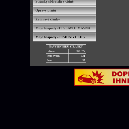
Stránky sběratelů v cizině
Opravy prutů
Zajímavé články
Moje hospody -TJ SLAVOJ MASNA
Moje hospody - FISHING CLUB
NÁVŠTĚVNÍKŮ STRÁNKY
celkem
300 327
tento týden
531
dnes
57