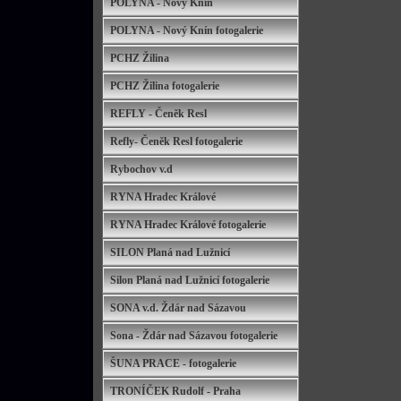
POLYNA - Nový Knín
POLYNA - Nový Knín fotogalerie
PCHZ Žilina
PCHZ Žilina fotogalerie
REFLY - Čeněk Resl
Refly- Čeněk Resl fotogalerie
Rybochov v.d
RYNA Hradec Králové
RYNA Hradec Králové fotogalerie
SILON Planá nad Lužnicí
Silon Planá nad Lužnicí fotogalerie
SONA v.d. Ždár nad Sázavou
Sona - Ždár nad Sázavou fotogalerie
ŠUNA PRACE - fotogalerie
TRONÍČEK Rudolf - Praha