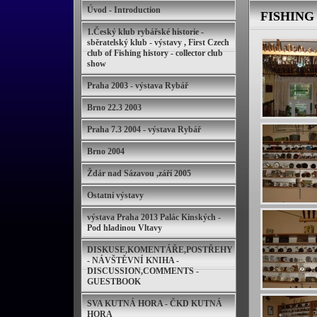
Úvod - Introduction
FISHING
1.Český klub rybářské historie -
sběratelský klub - výstavy , First Czech
club of Fishing history - collector club
show
Praha 2003 - výstava Rybář
Brno 22.3 2003
Praha 7.3 2004 - výstava Rybář
Brno 2004
Ždár nad Sázavou ,září 2005
Ostatní výstavy
výstava Praha 2013 Palác Kinských -
Pod hladinou Vltavy
DISKUSE,KOMENTÁŘE,POSTŘEHY
- NÁVŠTĚVNÍ KNIHA -
DISCUSSION,COMMENTS -
GUESTBOOK
SVA KUTNÁ HORA - ČKD KUTNÁ
HORA