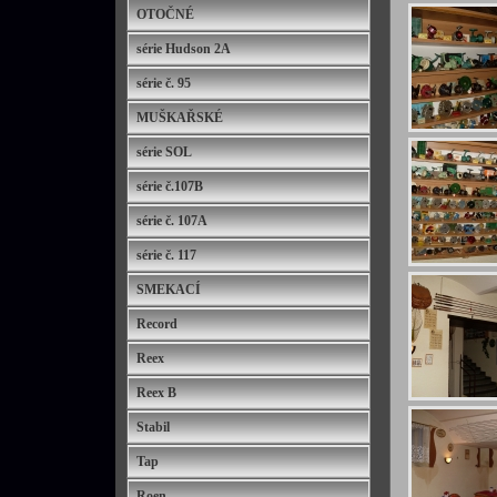
OTOČNÉ
série Hudson 2A
série č. 95
MUŠKAŘSKÉ
série SOL
série č.107B
série č. 107A
série č. 117
SMEKACÍ
Record
Reex
Reex B
Stabil
Tap
Roen