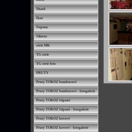
Shark
Ikar
Neptun
Silurus
série MK
TG série
TG série foto
PRUTY
Pruty TOKOZ bambusové
Pruty TOKOZ bambusové - fotogalerie
Pruty TOKOZ štípané
Pruty TOKOZ štípané - fotogalerie
Pruty TOKOZ kovové
Pruty TOKOZ kovové - fotogalerie