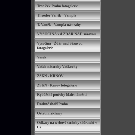
Troníček Praha fotogalerie
Theodor Vaněk - Vampla
T. Vaněk - Vampla nástrahy
VYSOČINA v.d.ŽDÁR NAD sázavou
Vysočina - Ždár nad Sázavou
fotogalerie
Vašek
Vašek nástrahy Vaškovky
ZSKN - KRNOV
ZSKN - Krnov fotogalerie
Rybářské potřeby Malé náměstí
Drobné zboží Praha
Ostatní reklamy
Odkazy na webové stránky sběratelů v
Čr